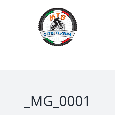
Salta
al
contenuto
_MG_0001