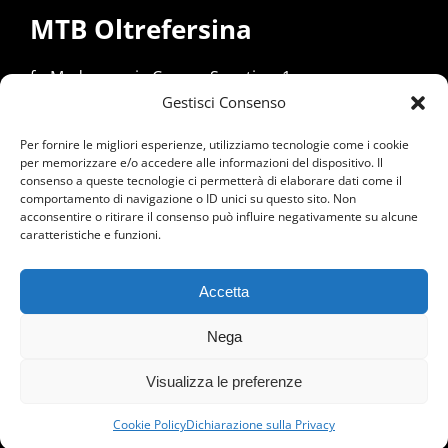
MTB Oltrefersina
fr. Madrano, via Campo Sportivo, 1
Gestisci Consenso
38057 Pergine Valsugana (TN)
Per fornire le migliori esperienze, utilizziamo tecnologie come i cookie
Responsabile
:
per memorizzare e/o accedere alle informazioni del dispositivo. Il
Emanuele Pincigher –
mtb@oltrefersina.it
consenso a queste tecnologie ci permetterà di elaborare dati come il
comportamento di navigazione o ID unici su questo sito. Non
cell. +39 349 539 1640
acconsentire o ritirare il consenso può influire negativamente su alcune
caratteristiche e funzioni.
Accetta
Polisportiva Oltrefersina Associazione Dilettantistica
fr. Madrano,
via Campo Sportivo, 1
–
38057 Pergine Valsugana (TN) –
tel. 379 170
Nega
9785
–
info@oltrefersina.it
Partita IVA: 00597160225 – Codice Fiscale: 80020800225 –
PRIVACY
Visualizza le preferenze
Cookie Policy
Dichiarazione sulla Privacy