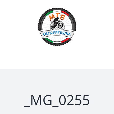
Salta
al
contenuto
_MG_0255