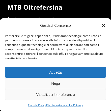
MTB Oltrefersina
fr. Madrano, via Campo Sportivo, 1
Gestisci Consenso
38057 Pergine Valsugana (TN)
Per fornire le migliori esperienze, utilizziamo tecnologie come i cookie
Responsabile
:
per memorizzare e/o accedere alle informazioni del dispositivo. Il
Emanuele Pincigher –
mtb@oltrefersina.it
consenso a queste tecnologie ci permetterà di elaborare dati come il
comportamento di navigazione o ID unici su questo sito. Non
cell. +39 349 539 1640
acconsentire o ritirare il consenso può influire negativamente su alcune
caratteristiche e funzioni.
Accetta
Polisportiva Oltrefersina Associazione Dilettantistica
fr. Madrano,
via Campo Sportivo, 1
–
38057 Pergine Valsugana (TN) –
tel. 379 170
Nega
9785
–
info@oltrefersina.it
Partita IVA: 00597160225 – Codice Fiscale: 80020800225 –
PRIVACY
Visualizza le preferenze
Cookie Policy
Dichiarazione sulla Privacy