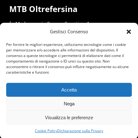
MTB Oltrefersina
fr. Madrano, via Campo Sportivo, 1
Gestisci Consenso
38057 Pergine Valsugana (TN)
Per fornire le migliori esperienze, utilizziamo tecnologie come i cookie
Responsabile
:
per memorizzare e/o accedere alle informazioni del dispositivo. Il
Emanuele Pincigher –
mtb@oltrefersina.it
consenso a queste tecnologie ci permetterà di elaborare dati come il
comportamento di navigazione o ID unici su questo sito. Non
cell. +39 349 539 1640
acconsentire o ritirare il consenso può influire negativamente su alcune
caratteristiche e funzioni.
Accetta
Polisportiva Oltrefersina Associazione Dilettantistica
fr. Madrano,
via Campo Sportivo, 1
–
38057 Pergine Valsugana (TN) –
tel. 379 170
Nega
9785
–
info@oltrefersina.it
Partita IVA: 00597160225 – Codice Fiscale: 80020800225 –
PRIVACY
Visualizza le preferenze
Cookie Policy
Dichiarazione sulla Privacy