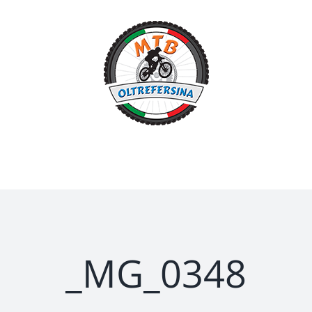
Salta
al
contenuto
_MG_0348