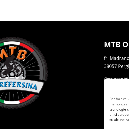
MTB Ol
fr. Madrano
38057 Perg
Responsabil
Emanuele P
cell. +39 3
Per fornire 
memorizzare 
tecnologie c
unici su que
su alcune ca