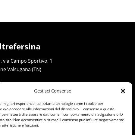
trefersina
, via Campo Sportivo, 1
ine Valsugana (TN)
e
:
incigher –
mtb@oltrefersina.it
Gestisci Consenso
49 539 1640
le migliori esperienze, utilizziamo tecnologie come i cookie per
e/o accedere alle informazioni del dispositivo. Il consenso a queste
i permetterà di elaborare dati come il comportamento di navigazione o ID
sto sito. Non acconsentire o ritirare il consenso può influire negativamente
ratteristiche e funzioni.